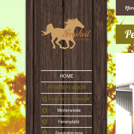
Pfer
Pe
HOME
PFERDEPENSION
Pension im Offenstall
Winterweide
Ferienplatz
Spezialgruppe