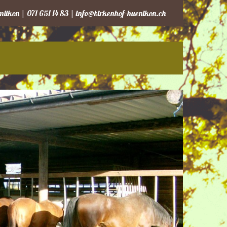
likon | 071 651 14 83 |
info@birkenhof-huenikon.ch