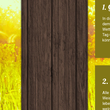
1.
In d
dem 
Wett
Tag 
könn
2.
Alle
Weid
lebe
welc