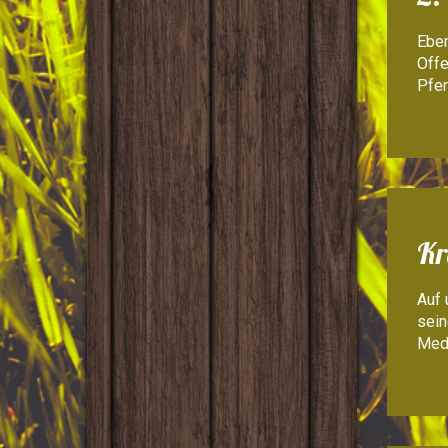
Eben
Offe
Pfer
Kr
Auf 
sein
Med