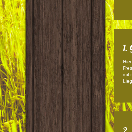
1.
Hier
Fres
mit 
Lieg
2.