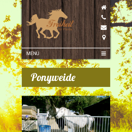
MENÜ
Ponyweide