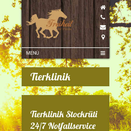
MENÜ
Tierklinik
Tierklinik Stockrüti
24/7 Notfallservice